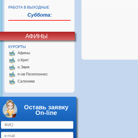
РАБОТА В ВЫХОДНЫЕ
Суббота:
АФИНЫ
КУРОРТЫ
Афины
о.Крит
о.Эвия
п-ов Пелопоннес
Салоники
Оставь заявку
On-line