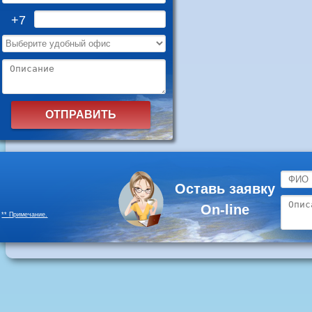
+7
Оставь заявку
On-line
** Примечание.