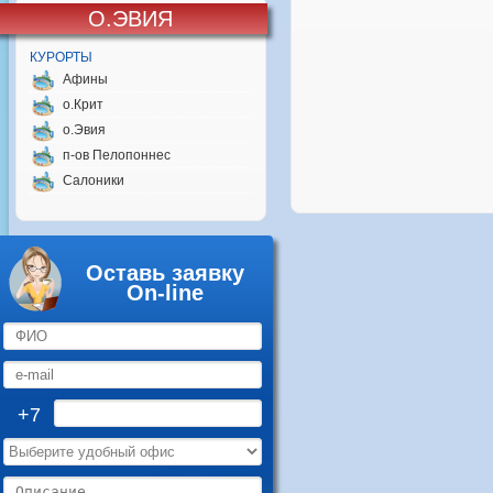
О.ЭВИЯ
КУРОРТЫ
Афины
о.Крит
о.Эвия
п-ов Пелопоннес
Салоники
Оставь заявку
On-line
+7