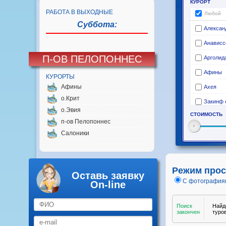
РАБОТА В ВЫХОДНЫЕ
Суббота:
П-ОВ ПЕЛОПОННЕС
КУРОРТЫ
Афины
о.Крит
о.Эвия
п-ов Пелопоннес
Салоники
Режим прос
Оставь заявку
С фотография
On-line